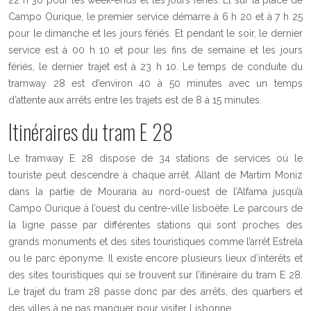
22 h 30 pour les week-ends et les jours fériés. Et sur la place de
Campo Ourique, le premier service démarre à 6 h 20 et à 7 h 25
pour le dimanche et les jours fériés. Et pendant le soir, le dernier
service est à 00 h 10 et pour les fins de semaine et les jours
fériés, le dernier trajet est à 23 h 10. Le temps de conduite du
tramway 28 est d’environ 40 à 50 minutes avec un temps
d’attente aux arrêts entre les trajets est de 8 à 15 minutes.
Itinéraires du tram E 28
Le tramway E 28 dispose de 34 stations de services où le
touriste peut descendre à chaque arrêt. Allant de Martim Moniz
dans la partie de Mouraria au nord-ouest de l’Alfama jusqu’à
Campo Ourique à l’ouest du centre-ville lisboète. Le parcours de
la ligne passe par différentes stations qui sont proches des
grands monuments et des sites touristiques comme l’arrêt Estrela
ou le parc éponyme. Il existe encore plusieurs lieux d’intérêts et
des sites touristiques qui se trouvent sur l’itinéraire du tram E 28.
Le trajet du tram 28 passe donc par des arrêts, des quartiers et
des villes à ne pas manquer pour visiter Lisbonne.