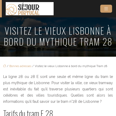
VISITEZ LE VIEUX LISBONNE À
BORD DU MYTHIQUE TRAM 28
/
Bonnes adresses
/ Visitez le vieux Lisbonne à bord du mythique Tram 28
La ligne 28 ou 28 E sont une seule et même ligne du tram le
plus mythique de Lisbonne. Pour visiter la ville, ce vieux tramway
est inévitable du fait qu’il traverse plusieurs quartiers qui sont
célèbres et des villes touristiques. Quelles sont alors les
informations qu’il faut savoir sur le tram n°28 de Lisbonne ?
Tarifs du tram E 28